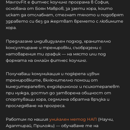
MavrovFit е фитнес коучинг програма в София,
основана от Боян Мавров, за заети хора, които
искат да отслабнат, стегнат тялото и подобрят
здравето си без да жертват времето с любимите
хора.
Предлагаме индивидуален подход, хранително
консултиране и тренировки, съобразени с
натоварения ти график — на място или под
формата на онлайн фитнес коучинг.
Получаваш комуникация и подкрепа извън
тренировките, включително помощ от
кинезитерапевт, ендокринолог и психотерапевт
при нужда, достъп до затворена общност от
спортуващи хора, седмична обратна връзка и
проследяване на прогреса.
Работим по нашия
уникален метод НАП
(Научи,
Адаптирай, Приложи) — обучаваме те на