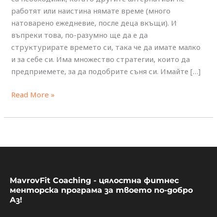
на
работят или наистина нямате време (много
съня
натоварено ежедневие, после деца вкъщи). И
въпреки това, по-разумно ще да е да
структурирате времето си, така че да имате малко
и за себе си. Има множество стратегии, които да
предприемете, за да подобрите съня си. Имайте […]
Read More »
MavrovFit Coaching - цялостна фитнес
менторска програма за твоето по-добро
Аз!