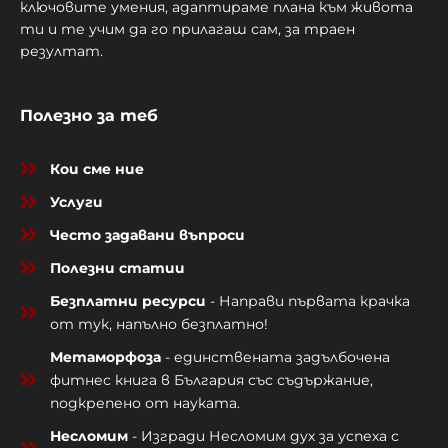
ключовите умения, адаптираме плана към живота
ти и те учим да го прилагаш сам, за траен
резултат.
Полезно за теб
Кои сме ние
Услуги
Често задавани въпроси
Полезни статии
Безплатни ресурси
- Направи първата крачка
от тук, напълно безплатно!
Метаморфоза
- единствената задълбочена
фитнес книга в България със съдържание,
подкрепено от науката.
Несломим
- Изгради Несломим дух за успеха с