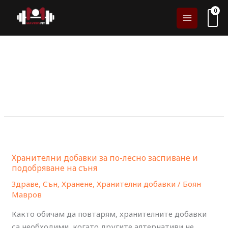
Skip
to
content
Хранителни
добавки
Хранителни добавки за по-лесно заспиване и
за
подобряване на съня
по-
Здраве
,
Сън
,
Хранене
,
Хранителни добавки
/
Боян
лесно
Мавров
заспиване
и
Както обичам да повтарям, хранителните добавки
подобряване
са необходими, когато другите алтернативи не