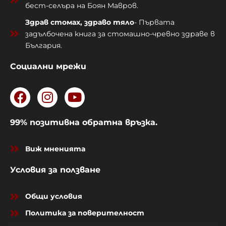
бест-селъра на Боян Мавров.
Здрав стомах, здраво тяло
- Първата
задълбочена книга за стомашно-чревно здраве в
България.
Социални мрежи
F
I
Y
a
n
o
c
s
u
99% позитивна обратна връзка.
e
t
t
b
a
u
Виж мненията
o
g
b
o
r
e
Условия за ползване
k
a
m
Общи условия
Политика за поверителност