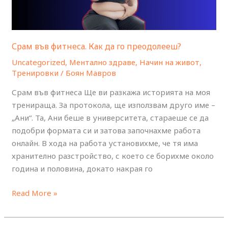
Срам във фитнеса. Как да го преодолееш?
Uncategorized
,
Ментално здраве
,
Начин на живот
,
Тренировки
/
Боян Мавров
Срам във фитнеса Ще ви разкажа историята на моя
тренираща. За протокола, ще използвам друго име –
„Ани“. Та, Ани беше в университета, стараеше се да
подобри формата си и затова започнахме работа
онлайн. В хода на работа установихме, че тя има
хранително разстройство, с което се борихме около
година и половина, докато накрая го
Read More »