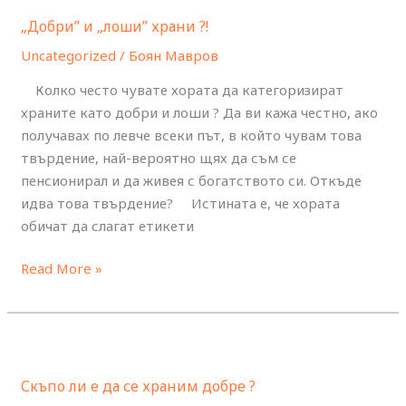
и
„Добри” и „лоши” храни ?!
„лоши”
храни
Uncategorized
/
Боян Мавров
?!
Колко често чувате хората да категоризират
храните като добри и лоши ? Да ви кажа честно, ако
получавах по левче всеки път, в който чувам това
твърдение, най-вероятно щях да съм се
пенсионирал и да живея с богатството си. Откъде
идва това твърдение? Истината е, че хората
обичат да слагат етикети
Read More »
Скъпо
ли
Скъпо ли е да се храним добре ?
е