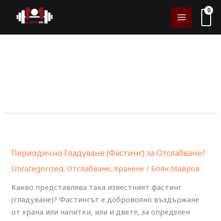
Skip
to
content
Периодично
Гладуване
Периодично Гладуване (Фастинг) за Отслабване?
(Фастинг)
за
Uncategorized
,
Отслабване
,
Хранене
/
Боян Мавров
Отслабване?
Какво представлява така известният фастинг
(гладуване)? Фастингът е доброволно въздържане
от храна или напитки, или и двете, за определен