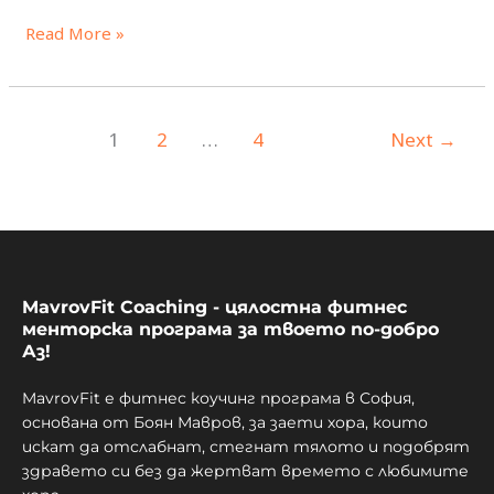
Read More »
1
2
…
4
Next
→
MavrovFit Coaching - цялостна фитнес
менторска програма за твоето по-добро
Аз!
MavrovFit е фитнес коучинг програма в София,
основана от Боян Мавров, за заети хора, които
искат да отслабнат, стегнат тялото и подобрят
здравето си без да жертват времето с любимите