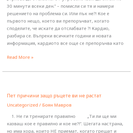
за
30 минути всеки ден.” – помисли си тя и намери
да
решението на проблема си. Или пък не?! Кое е
отслабнете
първото нещо, което ви препоръчват, когато
?
споделите, че искате да отслабвате ?! Кардио,
разбира се. Въпреки всичките години и новата
информация, кардиото все още се препоръчва като
Read More »
Пет
причини
Пет причини защо ръцете ви не растат
защо
ръцете
Uncategorized
/
Боян Мавров
ви
1. Не ги тренирате правилно „Ти ли ще ми
не
казваш кое е правилно и кое не?!”. Шегата настрана,
растат
но има хора, които НЕ приемат, когато грешат и