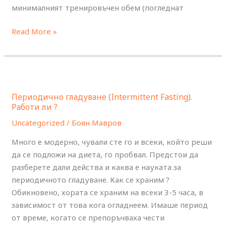
минималният тренировъчен обем (погледнат
Read More »
Периодично
гладуване
Периодично гладуване (Intermittent Fasting).
(Intermittent
Работи ли ?
Fasting).
Uncategorized
/
Боян Мавров
Работи
ли
Много е модерно, чували сте го и всеки, който реши
?
да се подложи на диета, го пробвал. Предстои да
разберете дали действа и каква е науката за
периодичното гладуване. Как се храним ?
Обикновено, хората се храним на всеки 3-5 часа, в
зависимост от това кога огладнеем. Имаше период
от време, когато се препоръчваха чести