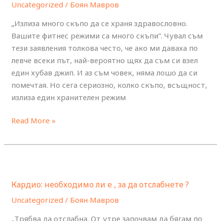
да
Uncategorized
/
Боян Мавров
се
„Излиза много скъпо да се храня здравословно.
храним
Вашите фитнес режими са много скъпи”. Чувал съм
добре
тези заявления толкова често, че ако ми даваха по
?
левче всеки път, най-вероятно щях да съм си взел
един хубав джип. И аз съм човек, няма лошо да си
помечтая. Но сега сериозно, колко скъпо, всъщност,
излиза един хранителен режим
Read More »
Кардио:
необходимо
Кардио: необходимо ли е , за да отслабнете ?
ли
е
Uncategorized
/
Боян Мавров
,
„Трябва да отслабна. От утре започвам да бягам по