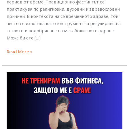
период от време. Традиционно фастингът се
практикува по религиозни, духовни и здравословни
причини. В контекста на съвременното здраве, той
често се използва като инструмент за регулиране на
теглото и подобряване на метаболитното здраве.
Може би сте […]
Read More »
Срам
във
фитнеса.
Как
да
го
преодолееш?