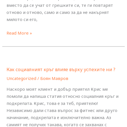
вместо да се учат от грешките си, те ги повтарят
отново и отново, само и само за да не накърнят
милото си его,
Read More »
Как
социалният
Как социалният кръг влияе върху успехите ни ?
кръг
влияе
Uncategorized
/
Боян Мавров
върху
Наскоро моят клиент и добър приятел Крис ме
успехите
помоли да напиша статия относно социалния кръг и
ни
подкрепата. Крис, това е за теб, приятелю!
?
Независимо дали става въпрос за фитнес или друго
начинание, подкрепата е изключително важна. Аз
самият не получих такава, когато се захванах с