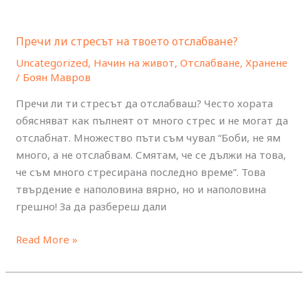
Пречи
ли
Пречи ли стресът на твоето отслабване?
стресът
на
Uncategorized
,
Начин на живот
,
Отслабване
,
Хранене
/
Боян Мавров
твоето
отслабване?
Пречи ли ти стресът да отслабваш? Често хората
обясняват как пълнеят от много стрес и не могат да
отслабнат. Множество пъти съм чувал “Боби, не ям
много, а не отслабвам. Смятам, че се дължи на това,
че съм много стресирана последно време”. Това
твърдение е наполовина вярно, но и наполовина
грешно! За да разбереш дали
Read More »
„Добри”