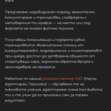
хора.
Предлагаме индивидуален подход, хранително
консултиране и тренировки, съобразени с
натоварения ти график — на място или под
формата на онлайн фитнес коучинг.
Получаваш комуникация и подкрепа извън
тренировките, включително помощ от
кинезитерапевт, ендокринолог и психотерапевт
при нужда, достъп до затворена общност от
спортуващи хора, седмична обратна връзка и
проследяване на прогреса.
Работим по нашия
уникален метод НАП
(Научи,
Адаптирай, Приложи) — обучаваме те на
ключовите умения, адаптираме плана към живота
ти и те учим да го прилагаш сам, за траен
резултат.