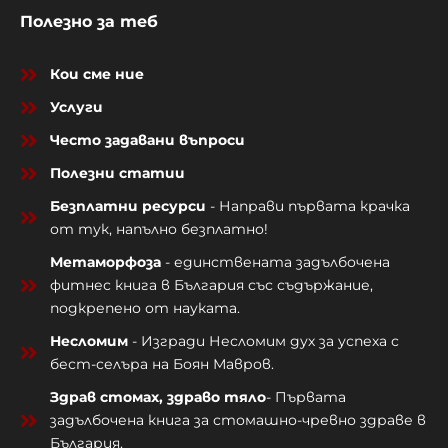
Полезно за теб
Кои сме ние
Услуги
Често задавани въпроси
Полезни статии
Безплатни ресурси
- Направи първата крачка
от тук, напълно безплатно!
Метаморфоза
- единствената задълбочена
фитнес книга в България със съдържание,
подкрепено от науката.
Несломим
- Изгради Несломим дух за успеха с
бест-селъра на Боян Мавров.
Здрав стомах, здраво тяло
- Първата
задълбочена книга за стомашно-чревно здраве в
България.