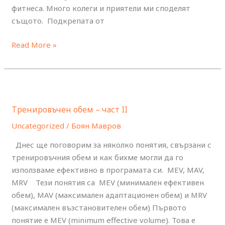
фитнеса. Много колеги и приятели ми споделят
същото. Подкрепата от
Read More »
Тренировъчен
обем
Тренировъчен обем – част II
–
част
Uncategorized
/
Боян Мавров
II
Днес ще поговорим за няколко понятия, свързани с
тренировъчния обем и как бихме могли да го
използваме ефективно в програмата си. MEV, MAV,
MRV Тези понятия са MEV (минимален ефективен
обем), MAV (максимален адаптационен обем) и MRV
(максимален възстановителен обем) Първото
понятие е MEV (minimum effective volume). Това е