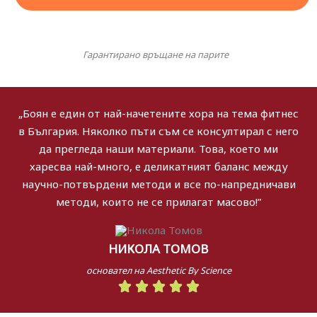
Гарантирано връщане на парите​
„Боян е един от най-начетените хора на тема фитнес
в България. Няколко пъти съм се консултирал с него
да прегледа наши материали. Това, което ми
харесва най-много, е деликатният баланс между
научно-потвърдени методи и все по-напредничави
методи, които не се прилагат масово!”
НИКОЛА ТОМОВ
основател на Aesthetic By Science
Rated





5