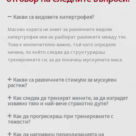
Какви са видовете хипертрофия?
Масово хората не знаят за различните видове
хипертрофия или не разбират разликите между тях.
Това е изключително важно, тъй като определя
начина, по който следва да структурираш
тренировките си, за да покачиш мускулната маса.
Какви са различните стимули за мускулен
растеж?
Как следва да тренират жените, за да изградят
изваяно тяло и най-вече страхотно дупе?
Как да прогресираш при тренировките с
тежести?
Как да направиш периодизацията на