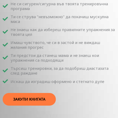
Не си сигурен/сигурна във твоята тренировъчна
програма
Ти се струва "невъзможно" да покачиш мускулна
маса
Не знаеш как да избереш правилните упражнения за
твоята цел
Имаш чувството, че си в застой и не виждаш
желания прогрес
Ти предстои да станеш мама и не знаеш кои
упражнения са подходящи
Търсиш тренировки, за да подобриш диастазата
след раждане
Искаш да изградиш оформено и стегнато дупе
ЗАКУПИ КНИГАТА