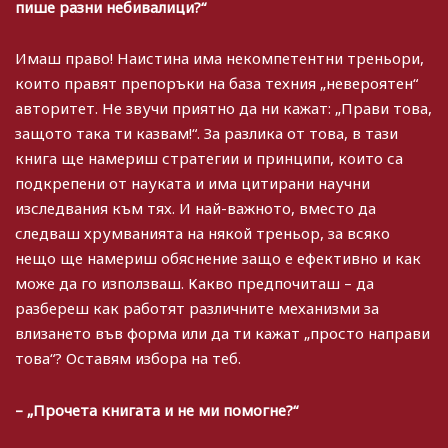
пише разни небивалици?“
Имаш право! Наистина има некомпетентни треньори,
които правят препоръки на база техния „невероятен“
авторитет. Не звучи приятно да ни кажат: „Прави това,
защото така ти казвам!“. За разлика от това, в тази
книга ще намериш стратегии и принципи, които са
подкрепени от науката и има цитирани научни
изследвания към тях. И най-важното, вместо да
следваш хрумванията на някой треньор, за всяко
нещо ще намериш обяснение защо е ефективно и как
може да го използваш. Какво предпочиташ – да
разбереш как работят различните механизми за
влизането във форма или да ти кажат „просто направи
това“? Оставям избора на теб.
– „Прочета книгата и не ми помогне?“