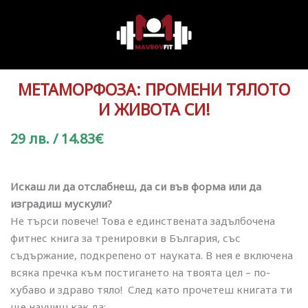
МЕТАМОРФОЗА: ПРОМЕНИ ТЯЛОТО
И ЖИВОТА СИ!
29 лв. / 14.83€
Искаш ли да отслабнеш, да си във форма или да
изградиш мускули?
Не търси повече! Това е единствената задълбочена
фитнес книга за тренировки в България, със
съдържание, подкрепено от науката. В нея е включена
всяка пречка към постигането на твоята цел – по-
хубаво и здраво тяло! След като прочетеш книгата ти
ще научиш как да: