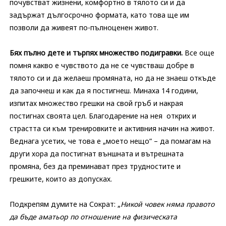
почувстват жизнени, комфортно в тялото си и да
задържат дългосрочно формата, като това ще им
позволи да живеят по-пълноценен живот.
Бях пълно дете и търпях множество подигравки.
Все още
помня какво е чувството да не се чувстваш добре в
тялото си и да желаеш промяната, но да не знаеш откъде
да започнеш и как да я постигнеш. Минаха 14 години,
изпитах множество грешки на свой гръб и накрая
постигнах своята цел. Благодарение на нея открих и
страстта си към тренировките и активния начин на живот.
Веднага усетих, че това е „моето нещо” – да помагам на
други хора да постигнат външната и вътрешната
промяна, без да преминават през трудностите и
грешките, които аз допусках.
Подкрепям думите на Сократ: „
Никой човек няма правото
да бъде аматьор по отношение на физическата