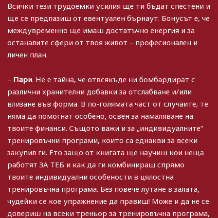
Всички тези трудоемки усилия ще ти бъдат спестени и
ще се предпазиш от евентуален бърнаут. Бонусът е, че
междувременно ще имаш достатъчно енергия и за
останалите сфери от твоя живот – професионален и
личен план.
–
Пари
. Не е тайна, че отвсякъде ни бомбардират с
различни хранителни добавки за отслабване и/или
влизане във форма. В по-голямата част от случаите, те
няма да помогнат особено, освен за намаляване на
твоите финанси. Същото важи и за „индивидуалните“
тренировъчни програми, които са еднакви за всеки
закупил ги. Ето защо от книгата ще научиш кои неща
работят ЗА ТЕБ и как да ги комбинираш спрямо
твоите индивидуални особености в цялостна
тренировъчна програма. Без повече лутане в залата,
чудейки се кое упражнение да правиш! Може и да не се
довериш на всеки треньор за тренировъчна програма,