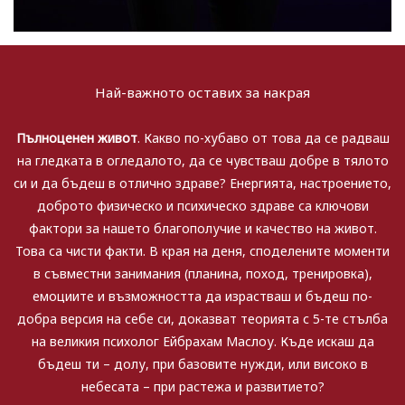
Най-важното оставих за накрая
Пълноценен живот
. Какво по-хубаво от това да се радваш
на гледката в огледалото, да се чувстваш добре в тялото
си и да бъдеш в отлично здраве? Енергията, настроението,
доброто физическо и психическо здраве са ключови
фактори за нашето благополучие и качество на живот.
Това са чисти факти. В края на деня, споделените моменти
в съвместни занимания (планина, поход, тренировка),
емоциите и възможността да израстваш и бъдеш по-
добра версия на себе си, доказват теорията с 5-те стълба
на великия психолог Ейбрахам Маслоу. Къде искаш да
бъдеш ти – долу, при базовите нужди, или високо в
небесата – при растежа и развитието?