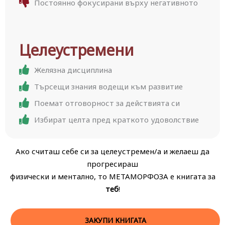
Постоянно фокусирани върху негативното
Целеустремени
Желязна дисциплина
Търсещи знания водещи към развитие
Поемат отговорност зa действията си
Избират целта пред краткото удоволствие
Ако считаш себе си за целеустремен/а и желаеш да
прогресираш
физически и ментално, то МЕТАМОРФОЗА е книгата за
теб
!
ЗАКУПИ КНИГАТА