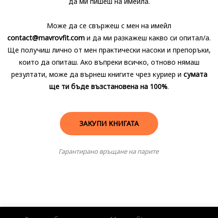
да ми пишеш на имейла.
Може да се свържеш с мен на имейл
contact@mavrovfit.com
и да ми разкажеш какво си опитал/а.
Ще получиш лично от мен практически насоки и препоръки,
които да опиташ. Ако въпреки всичко, отново нямаш
резултати, може да върнеш книгите чрез куриер и
сумата
ще ти бъде възстановена на 100%
.
ЗАКУПИ КНИГАТА
Гарантирано връщане на парите​