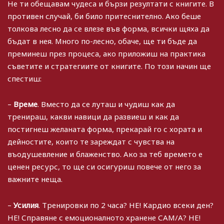
Не ти обещавам чудеса и бързи резултати с книгите. В
противен случай, би било притеснително. Ако беше
толкова лесно да се влезе във форма, всички щяха да
бъдат в нея. Много по-лесно, обаче, ще ти бъде да
преминеш през процеса, ако приложиш на практика
съветите и стратегиите от книгите. По този начин ще
спестиш:
–
Време
. Вместо да се луташ и чудиш как да
тренираш, какви навици да развиеш и как да
постигнеш желаната форма, прекарай го с хората и
дейностите, които те зареждат с чувства на
въодушевление и блаженство. Ако за теб времето е
ценен ресурс, то ще си осигуриш повече от него за
важните неща.
–
Усилия
. Тренировки по 2 часа? НЕ! Кардио всеки ден?
НЕ! Справяне с емоционалното хранене САМ/А? НЕ!