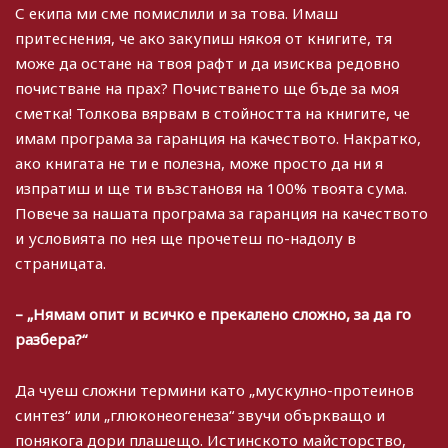
С екипа ми сме помислили и за това. Имаш
притеснения, че ако закупиш някоя от книгите, тя
може да остане на твоя рафт и да изисква редовно
почистване на прах? Почистването ще бъде за моя
сметка! Толкова вярвам в стойността на книгите, че
имам програма за гаранция на качеството. Накратко,
ако книгата не ти е полезна, може просто да ни я
изпратиш и ще ти възстановя на 100% твоята сума.
Повече за нашата програма за гаранция на качеството
и условията по нея ще прочетеш по-надолу в
страницата.
– „Нямам опит и всичко е прекалено сложно, за да го
разбера?“
Да чуеш сложни термини като „мускулно-протеинов
синтез“ или „глюконеогенеза“ звучи объркващо и
понякога дори плашещо. Истинското майсторство,