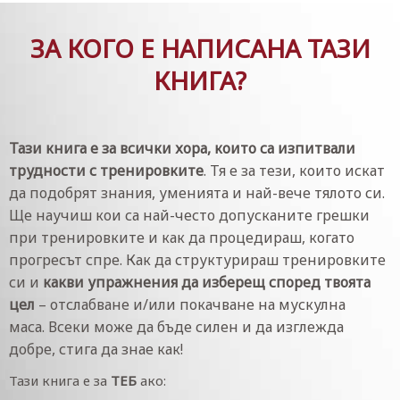
out
of
ЗА КОГО Е НАПИСАНА ТАЗИ
5
КНИГА?
Тази книга е за всички хора, които са изпитвали
трудности с тренировките
. Тя е за тези, които искат
да подобрят знания, уменията и най-вече тялото си.
Ще научиш кои са най-често допусканите грешки
при тренировките и как да процедираш, когато
прогресът спре. Как да структурираш тренировките
си и
какви упражнения да изберещ според твоята
цел
– отслабване и/или покачване на мускулна
маса.
Всеки може да бъде силен и да изглежда
добре, стига да знае как!
Тази книга е за
ТЕБ
ако: