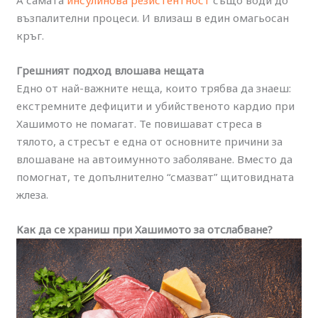
възпалителни процеси. И влизаш в един омагьосан
кръг.
Грешният подход влошава нещата
Едно от най-важните неща, които трябва да знаеш:
екстремните дефицити и убийственото кардио при
Хашимото не помагат. Те повишават стреса в
тялото, а стресът е една от основните причини за
влошаване на автоимунното заболяване. Вместо да
помогнат, те допълнително “смазват” щитовидната
жлеза.
Как да се храниш при Хашимото за отслабване?