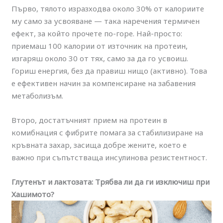
Първо, тялото изразходва около 30% от калориите
му само за усвояване — така наречения термичен
ефект, за който прочете по-горе. Най-просто:
приемаш 100 калории от източник на протеин,
изгаряш около 30 от тях, само за да го усвоиш.
Гориш енергия, без да правиш нищо (активно). Това
е ефективен начин за компенсиране на забавения
метаболизъм.
Второ, достатъчният прием на протеин в
комибнация с фибрите помага за стабилизиране на
кръвната захар, засища добре жените, което е
важно при съпътстваща инсулинова резистентност.
Глутенът и лактозата: Трябва ли да ги изключиш при
Хашимото?