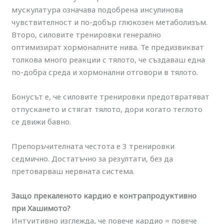
мускулатура означава подобрена инсулинова
чувствителност и по-добър глюкозен метаболизъм.
Второ, силовите тренировки генерално
оптимизират хормоналните нива. Те предизвикват
толкова много реакции с тялото, че създаваш една
по-добра среда и хормонални отговори в тялото.
Бонусът е, че силовите тренировки предотвратяват
отпускането и стягат тялото, дори когато теглото
се движи бавно.
Препоръчителната честота е 3 тренировки
седмично. Достатъчно за резултати, без да
претоварваш нервната система.
Защо прекаленото кардио е контрапродуктивно
при Хашимото?
Интуитивно изглежда, че повече кардио = повече