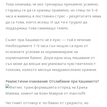
Това означава, че ако тренираш прекалено усилено,
стараеш се да се храниш правилно, но спиш по 5–6
часа и живееш в постоянен стрес – резултатите няма
да са това, което искаш. И ще ти е трудно да
поддържаш това смазващо темпо.
Сънят при Хашимото не е лукс — той е лечение.
Необходимите 7–9 часа сън нощно са едно от
основните условия за нормализиране на
хормоналния баланс. Дори една нощ лишаване от
сън може да влоши инсулиновата чувствителност
толкова, колкото месеци нездравословно хранене.
Реалистични очаквания: Отслабване при Хашимото?
Честният отговор е: по-бавно от средното, но