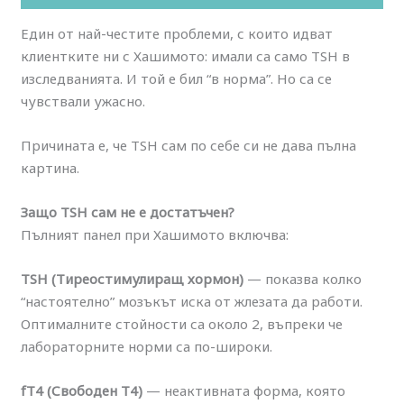
Един от най-честите проблеми, с които идват
клиентките ни с Хашимото: имали са само TSH в
изследванията. И той е бил “в норма”. Но са се
чувствали ужасно.
Причината е, че TSH сам по себе си не дава пълна
картина.
Защо TSH сам не е достатъчен?
Пълният панел при Хашимото включва:
TSH (Тиреостимулиращ хормон)
— показва колко
“настоятелно” мозъкът иска от жлезата да работи.
Оптималните стойности са около 2, въпреки че
лабораторните норми са по-широки.
fT4 (Свободен Т4)
— неактивната форма, която