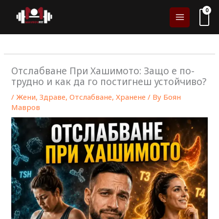
Skip
to
content
Отслабване При Хашимото: Защо е по-
трудно и как да го постигнеш устойчиво?
/
Жени
,
Здраве
,
Отслабване
,
Хранене
/ By
Боян
Мавров