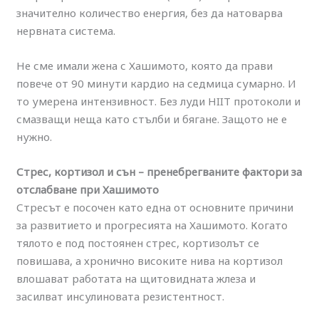
значително количество енергия, без да натоварва
нервната система.
Не сме имали жена с Хашимото, която да прави
повече от 90 минути кардио на седмица сумарно. И
то умерена интензивност. Без луди HIIT протоколи и
смазващи неща като стълби и бягане. Защото не е
нужно.
Стрес, кортизол и сън – пренебрегваните фактори за
отслабване при Хашимото
Стресът е посочен като една от основните причини
за развитието и прогресията на Хашимото. Когато
тялото е под постоянен стрес, кортизолът се
повишава, а хронично високите нива на кортизол
влошават работата на щитовидната жлеза и
засилват инсулиновата резистентност.