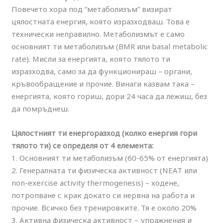
Повечето хора под “метаболизъм” визират
цялостната енергия, която изразходваш. Това е
технически неправилно. Метаболизмът е само
основният ти метаболизъм (BMR или basal metabolic
rate). Мисли за енергията, която тялото ти
изразходва, само за да функционираш – органи,
кръвообращение и прочие. Винаги казвам така –
енергията, която гориш, дори 24 часа да лежиш, без
да помръднеш.
Цялостният ти енергоразход (колко енергия гори
тялото ти) се определя от 4 елемента:
1. Основният ти метаболизъм (60-65% от енергията)
2. Генералната ти физическа активност (NEAT или
non-exercise activity thermogenesis) – ходене,
потропване с крак докато си нервна на работа и
прочие. Всичко без тренировките. Тя е около 20%
3. Активна физическа активност – упражнения и