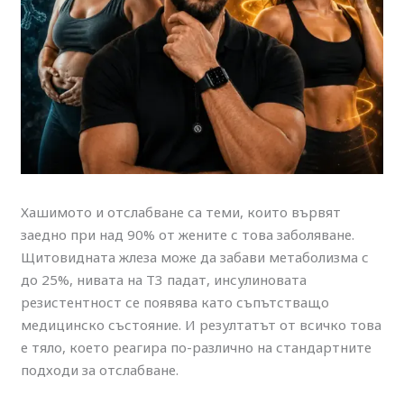
Хашимото и отслабване са теми, които вървят
заедно при над 90% от жените с това заболяване.
Щитовидната жлеза може да забави метаболизма с
до 25%, нивата на Т3 падат, инсулиновата
резистентност се появява като съпътстващо
медицинско състояние. И резултатът от всичко това
е тяло, което реагира по-различно на стандартните
подходи за отслабване.