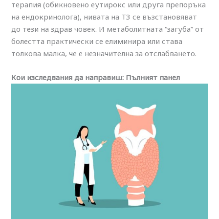
терапия (обикновено еутирокс или друга препоръка
на ендокринолога), нивата на Т3 се възстановяват
до тези на здрав човек. И метаболитната “загуба” от
болестта практически се елиминира или става
толкова малка, че е незначителна за отслабването.
Кои изследвания да направиш: Пълният панел