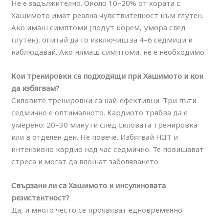
Не е задължително. Около 10–20% от хората с
Хашимото имат реална чувствителност към глутен.
Ако имаш симптоми (подут корем, умора след
глутен), опитай да го изключиш за 4–6 седмици и
наблюдавай. Ако нямаш симптоми, не е необходимо.
Кои тренировки са подходящи при Хашимото и кои
да избягвам?
Силовите тренировки са най-ефективни. Три пъти
седмично е оптималното. Кардиото трябва да е
умерено: 20–30 минути след силовата тренировка
или в отделен ден. Не повече. Избягвай HIIT и
интензивно кардио над час седмично. Те повишават
стреса и могат да влошат заболяването.
Свързани ли са Хашимото и инсулиновата
резистентност?
Да, и много често се проявяват едновременно.