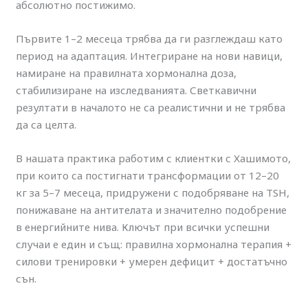
абсолютно постижимо.
Първите 1–2 месеца трябва да ги разглеждаш като
период на адаптация. Интегриране на нови навици,
намиране на правилната хормонална доза,
стабилизиране на изследванията. Светкавични
резултати в началото не са реалистични и не трябва
да са целта.
В нашата практика работим с клиентки с Хашимото,
при които са постигнати трансформации от 12–20
кг за 5–7 месеца, придружени с подобряване на TSH,
понижаване на антителата и значително подобрение
в енергийните нива. Ключът при всички успешни
случаи е един и същ: правилна хормонална терапия +
силови тренировки + умерен дефицит + достатъчно
сън.