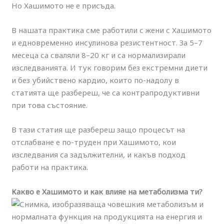
Но Хашимото не е присъда.
В нашата практика сме работили с жени с Хашимото
и едновременно инсулинова резистентност. За 5–7
месеца са сваляли 8–20 кг и са нормализирали
изследванията. И тук говорим без екстремни диети
и без убийствено кардио, които по-надолу в
статията ще разбереш, че са контрапродуктивни
при това състояние.
В тази статия ще разбереш защо процесът на
отслабване е по-труден при Хашимото, кои
изследвания са задължителни, и какъв подход
работи на практика.
Какво е Хашимото и как влияе на метаболизма ти?