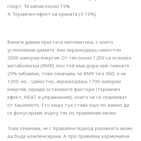
спорт. Тя заема около 15%
4. Термичен ефект на храната (5-10%)
Винаги давам простата математика, с която
успокоявам дамите. Ако изразходваш цялостно
2000 калории енергия. От тях около 1200 са основен
метаболизъм (BMR). Ако той има дори най-тежките
25% забавяне, това означава, че BMR ти е 900, а не
1200. но… Цялостно, изразходваш 1700 калории
енергия, заради останалите фактори (термичен
ефект, NEAT и упражнения), които не се повлияват
от Хашимото. Ето защо тук става още по-важно да
се фокусираме върху тях по правилния начин.
Това означава, че с правилен подход разликата може
да бъде компенсирана. А при правилна хормонална