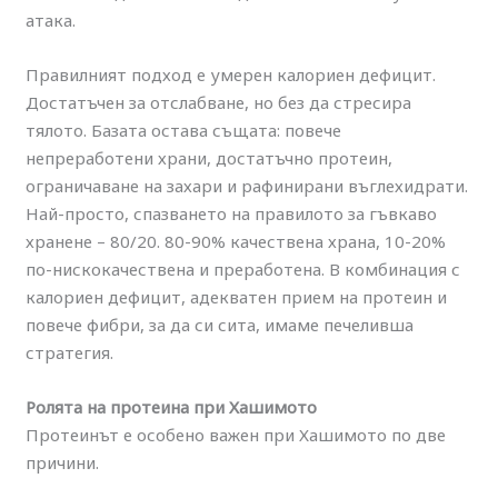
атака.
Правилният подход е умерен калориен дефицит.
Достатъчен за отслабване, но без да стресира
тялото. Базата остава същата: повече
непреработени храни, достатъчно протеин,
ограничаване на захари и рафинирани въглехидрати.
Най-просто, спазването на правилото за гъвкаво
хранене – 80/20. 80-90% качествена храна, 10-20%
по-нискокачествена и преработена. В комбинация с
калориен дефицит, адекватен прием на протеин и
повече фибри, за да си сита, имаме печеливша
стратегия.
Ролята на протеина при Хашимото
Протеинът е особено важен при Хашимото по две
причини.