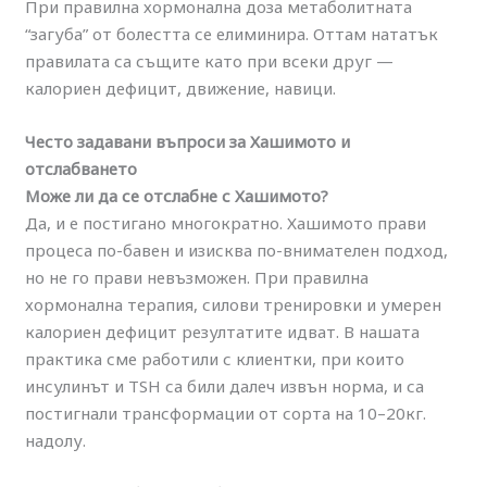
При правилна хормонална доза метаболитната
“загуба” от болестта се елиминира. Оттам нататък
правилата са същите като при всеки друг —
калориен дефицит, движение, навици.
Често задавани въпроси за Хашимото и
отслабването
Може ли да се отслабне с Хашимото?
Да, и е постигано многократно. Хашимото прави
процеса по-бавен и изисква по-внимателен подход,
но не го прави невъзможен. При правилна
хормонална терапия, силови тренировки и умерен
калориен дефицит резултатите идват. В нашата
практика сме работили с клиентки, при които
инсулинът и TSH са били далеч извън норма, и са
постигнали трансформации от сорта на 10–20кг.
надолу.