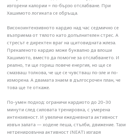
изгорени калории = по-бързо отслабване. При
Хашимото логиката се обръща.
Високоинтензивното кардио над час седмично се
възприема от тялото като допълнителен стрес. А
стресът е директен враг на щитовидната жлеза.
Прекаленото кардио може буквално да влоши
Хашимото, вместо да помогне за отслабването. И
реално, ти ще гориш повече енергия, но ще се
смазваш толкова, че ще се чувстваш по-зле и по-
изморена. А двамата знаем в дългосрочен план, че
това ще те откаже.
По-умен подход: ограничи кардиото до 20–30
минути след силовата тренировка, с умерена
интензивност. И увеличи ежедневната активност
извън залата — ходене пеша, стълби, движение. Тази
нетренировъчна активност (NEAT) изгаря