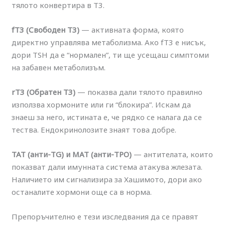
тялото конвертира в Т3.
fT3 (Свободен Т3)
— активната форма, която
директно управлява метаболизма. Ако fT3 е нисък,
дори TSH да е “нормален”, ти ще усещаш симптоми
на забавен метаболизъм.
rT3 (Обратен Т3)
— показва дали тялото правилно
използва хормоните или ги “блокира”. Искам да
знаеш за него, истината е, че рядко се налага да се
тества. Ендокринолозите знаят това добре.
ТАТ (анти-TG) и МАТ (анти-TPO)
— антителата, които
показват дали имунната система атакува жлезата.
Наличието им сигнализира за Хашимото, дори ако
останалите хормони още са в норма.
Препоръчително е тези изследвания да се правят