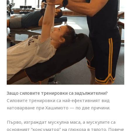
Защо силовите тренировки са задължителни?
Силовите тренировки са най-ефективният вид
натоварване при Хашимото — по две причини.
Първо, изграждат мускулна маса, а мускулите са
основният “консуматор” на глюкоза в тялото. Повече