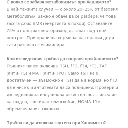
С колко се забавя метаболизмът при Хашимото?
В най-тежките случаи — с около 20–25% от базовия
метаболизъм. Важно е обаче да се разбере, че това
засяга само BMR (енергията в покой). Останалите
75% от общия енергоразход остават под твой
контрол. При правилна хормонална терапия дори
тази разлика се елиминира.
Кои изследвания трябва да направя при Хашимото?
Пълният панел включва: TSH, fT3, fT4, rT3, ТАТ
(анти-TG) и МАТ (анти-TPO). Само TSH не е
достатъчен — възможно е TSH да е в норма, но fT3
да е нисък и антителата да са повишени. Провери и
изследвания за инсулинова резистентност: инсулин
на гладно, гликиран хемоглобин, HOMA-IR и
обременяване с глюкоза.
Трябва ли да изключа глутена при Хашимото?