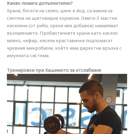
Какво помага допълнително?
Храни, богати на селен, цинк и йод, са важни за
синтеза на щитовидни хормони. Омега-3 мастни
киселини (от риба, орехи или добавки) намаляват
възпалението. Пробиотичните храни като кисело
мляко, кефир, кисели краставички подпомагат
чревния микробиом, който има директна връзка с
имунната система.
Тренировки при Хашимото за отслабване