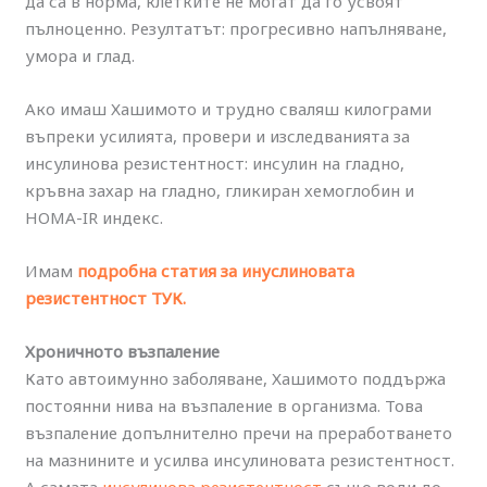
да са в норма, клетките не могат да го усвоят
пълноценно. Резултатът: прогресивно напълняване,
умора и глад.
Ако имаш Хашимото и трудно сваляш килограми
въпреки усилията, провери и изследванията за
инсулинова резистентност: инсулин на гладно,
кръвна захар на гладно, гликиран хемоглобин и
HOMA-IR индекс.
Имам
подробна статия за инуслиновата
резистентност ТУК.
Хроничното възпаление
Като автоимунно заболяване, Хашимото поддържа
постоянни нива на възпаление в организма. Това
възпаление допълнително пречи на преработването
на мазнините и усилва инсулиновата резистентност.
А самата
инсулинова резистентност
също води до