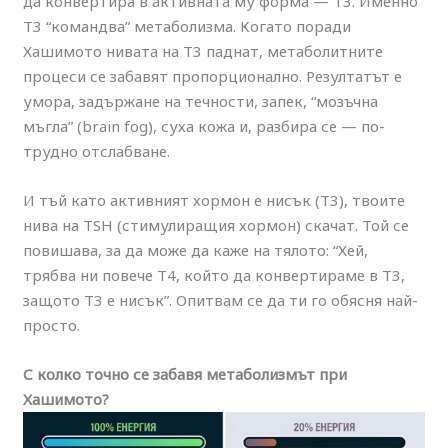
да конвертира в активната му форма — Т3. Именно
Т3 “командва” метаболизма. Когато поради
Хашимото нивата на Т3 паднат, метаболитните
процеси се забавят пропорционално. Резултатът е
умора, задържане на течности, запек, “мозъчна
мъгла” (brain fog), суха кожа и, разбира се — по-
трудно отслабване.
И тъй като активният хормон е нисък (Т3), твоите
нива на TSH (стимулиращия хормон) скачат. Той се
повишава, за да може да каже на тялото: “Хей,
трябва ни повече Т4, който да конвертираме в Т3,
защото Т3 е нисък”. Опитвам се да ти го обясня най-
просто.
С колко точно се забавя метаболизмът при
Хашимото?