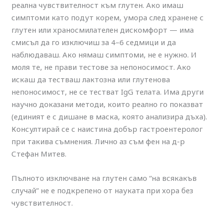
реална чувствителност към глутен. Ако имаш
симптоми като подут корем, умора след хранене с
глутен или храносмилателен дискомфорт — има
смисъл да го изключиш за 4–6 седмици и да
наблюдаваш. Ако нямаш симптоми, не е нужно. И
моля те, не прави тестове за непоносимост. Ако
искаш да тестваш лактозна или глутенова
непоносимост, не се тестват IgG телата. Има други
научно доказани методи, които реално го показват
(единият е с дишане в маска, която анализира дъха).
Консултирай се с наистина добър гастроентеролог
при такива съмнения. Лично аз съм фен на д-р
Стефан Митев.
Пълното изключване на глутен само “на всякакъв
случай” не е подкрепено от науката при хора без
чувствителност.