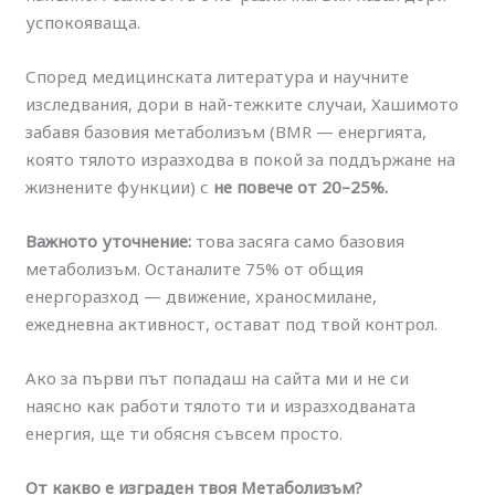
успокояваща.
Според медицинската литература и научните
изследвания, дори в най-тежките случаи, Хашимото
забавя базовия метаболизъм (BMR — енергията,
която тялото изразходва в покой за поддържане на
жизнените функции) с
не повече от 20–25%.
Важното уточнение:
това засяга само базовия
метаболизъм. Останалите 75% от общия
енергоразход — движение, храносмилане,
ежедневна активност, остават под твой контрол.
Ако за първи път попадаш на сайта ми и не си
наясно как работи тялото ти и изразходваната
енергия, ще ти обясня съвсем просто.
От какво е изграден твоя Метаболизъм?