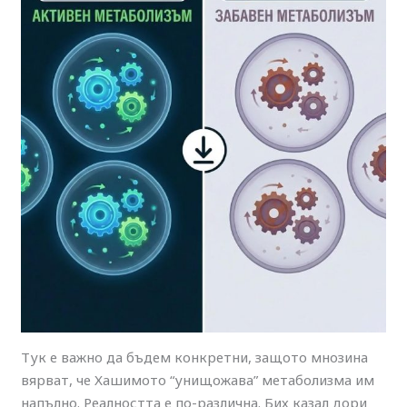
Тук е важно да бъдем конкретни, защото мнозина
вярват, че Хашимото “унищожава” метаболизма им
напълно. Реалността е по-различна. Бих казал дори