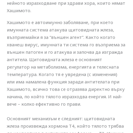
Хашимото е автоимунно заболяване, при което
имунната система атакува щитовидната жлеза,
възприемайки я за “външен агент”. Както когато
хванеш вирус, имунната ти система го възприема за
външен патоген и го атакува и започва да изгражда
антитела. Щитовидната жлеза е основният
регулатор на метаболизма, енергията и телесната
температура. Когато тя е увредена (с изменения)
или има намалена функция заради антителата при
Хашимото, всичко това се отразява директно върху
начина, по който тялото изразходва енергия. И най-
вече – колко ефективно го прави.
Основният механизъм е следният: щитовидната
жлеза произвежда хормона Т4, който тялото трябва