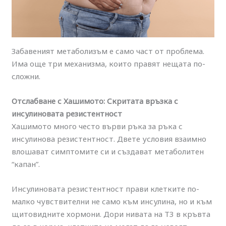
Забавеният метаболизъм е само част от проблема.
Има още три механизма, които правят нещата по-
сложни.
Отслабване с Хашимото: Скритата връзка с
инсулиновата резистентност
Хашимото много често върви ръка за ръка с
инсулинова резистентност. Двете условия взаимно
влошават симптомите си и създават метаболитен
“капан”.
Инсулиновата резистентност прави клетките по-
малко чувствителни не само към инсулина, но и към
щитовидните хормони. Дори нивата на Т3 в кръвта