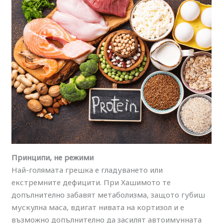
Принципи, не режими
Най-голямата грешка е гладуването или
екстремните дефицити. При Хашимото те
допълнително забавят метаболизма, защото губиш
мускулна маса, вдигат нивата на кортизол и е
възможно допълнително да засилят автоимунната