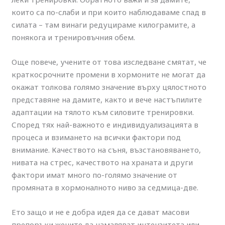
които са по-слаби и при които наблюдаваме спад в
силата – там винаги редуцираме килограмите, а
понякога и тренировъчния обем.
Още повече, учените от това изследване смятат, че
краткосрочните промени в хормоните не могат да
окажат толкова голямо значение върху цялостното
представяне на дамите, както и вече настъпилите
адаптации на тялото към силовите тренировки.
Според тях най-важното е индивидуализацията в
процеса и взимането на всички фактори под
внимание. Качеството на съня, възстановяването,
нивата на стрес, качеството на храната и други
фактори имат много по-голямо значение от
промяната в хормоналното ниво за седмица-две.
Ето защо и не е добра идея да се дават масови
препоръки жените да намаляват интензитета или