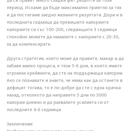
да си правят много сладки фит рецепти за този
период. Искаме да бъде максимално приятно за тях
и да постигаме заедно желаните резултати. Дори и в
последната седмица да превишите калориите
калориите си със 100-200, следващите 3 седмици
спокойно можете да намалите с калориите с 20-30,
за да компенсирате.
Друга стратегия, която може да правите, макар и да
забавя малко процеса, е тези 5-6 дни, в които имате
огромни крейвинги, да сте на поддържащи калории.
Ако се познавате и знаете, че няма как да останете в
дефицит тогава, то е по-добре да сте с една крачка
назад, отколкото да направите 5 дни по 3000
калории дневно и да развалите усилията си от
последните 4-6 седмици.
Заключение: