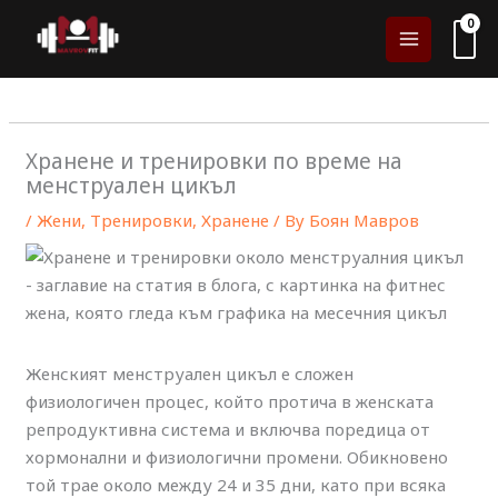
Skip
to
content
Хранене и тренировки по време на
менструален цикъл
/
Жени
,
Тренировки
,
Хранене
/ By
Боян Мавров
Женският менструален цикъл е сложен
физиологичен процес, който протича в женската
репродуктивна система и включва поредица от
хормонални и физиологични промени. Обикновено
той трае около между 24 и 35 дни, като при всяка