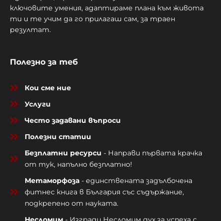
ключовите умения, адаптираме плана към живота
ти и те учим да го прилагаш сам, за траен
резултат.
Полезно за теб
Кои сме ние
Услуги
Често задавани въпроси
Полезни статии
Безплатни ресурси
- Направи първата крачка
от тук, напълно безплатно!
Метаморфоза
- единствената задълбочена
фитнес книга в България със съдържание,
подкрепено от науката.
Несломим
- Изгради Несломим дух за успеха с