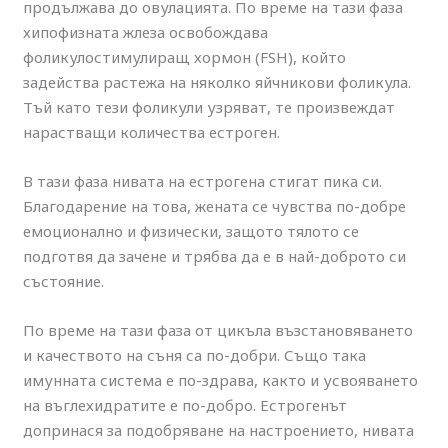
продължава до овулацията. По време на тази фаза
хипофизната жлеза освобождава
фоликулостимулиращ хормон (FSH), който
задейства растежа на няколко яйчникови фоликула.
Тъй като тези фоликули узряват, те произвеждат
нарастващи количества естроген.
В тази фаза нивата на естрогена стигат пика си.
Благодарение на това, жената се чувства по-добре
емоционално и физически, защото тялото се
подготвя да зачене и трябва да е в най-доброто си
състояние.
По време на тази фаза от цикъла възстановяването
и качеството на съня са по-добри. Също така
имунната система е по-здрава, както и усвояването
на въглехидратите е по-добро. Естрогенът
допринася за подобряване на настроението, нивата