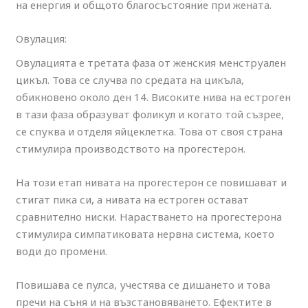
на енергия и общото благосъстояние при жената.
Овулация:
Овулацията е третата фаза от женския менструален
цикъл. Това се случва по средата на цикъла,
обикновено около ден 14. Високите нива на естроген
в тази фаза образуват фоликул и когато той съзрее,
се спуква и отделя яйцеклетка. Това от своя страна
стимулира производството на прогестерон.
На този етап нивата на прогестерон се повишават и
стигат пика си, а нивата на естроген остават
сравнително ниски. Нарастването на прогестерона
стимулира симпатиковата нервна система, което
води до промени.
Повишава се пулса, учестява се дишането и това
пречи на съня и на възстановяването. Ефектите в