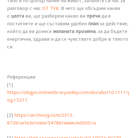
тяло и по-добър начин на живот, запазите си час за
разговор с нас
ОТ ТУК
. В него ще обсъдим каква
е
целта
ви, ще разберем какво ви
пречи
да я
постигнете и ще съставим удобен
план
за действие,
който да ви донесе
желаната промяна
, за да бъдете
енергични, здрави и да се чувствате добре в тялото
си.
Референции:
[1]
https://obgyn.onlinelibrary.wiley.com/doi/abs/10.1111/j
og.15217
[2]
https://archivog.com/2313-
8726/article/view/34786/www.md300.ru
[3]
https://link.springer.com/article/10.1007/s40279-