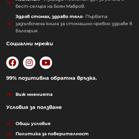
бест-селъра на Боян Мавров.
Здрав стомах, здраво тяло
- Първата
задълбочена книга за стомашно-чревно здраве в
България.
Социални мрежи
F
I
Y
a
n
o
c
s
u
99% позитивна обратна връзка.
e
t
t
b
a
u
Виж мненията
o
g
b
o
r
e
Условия за ползване
k
a
m
Общи условия
Политика за поверителност