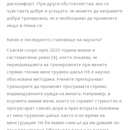
дискомфорт. При други обстоятелства, ако се
чувствате добре и усещате, че можете да направите
добра тренировка, не е необходимо да променяте
нещо в плана си.
Какво е последното становище на науката?
Съвсем скоро през 2023 година излезе и
систематично ревю [4], което показва, че
периодизацията на тренировките при жените
спрямо техния менструален цикъл НЕ е научно
обоснована методика. Учените препоръчват
треньорите да променят програмата спрямо
индивидуалните нужди на жената. Например, в
коучинга имаме жени, които се справят страхотно и
прогресират силово дори и през втората половина
от менструалния цикъл, както и по време на
менструация. Не би имало смисъл да им даваме по-
леки тренировки. Обратното важи и за дамите,