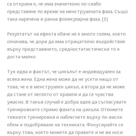
са открили е, че има значително по-слабо
представяне по време на менструалната фаза. Също
така наречена и ранна фоликуларна фаза. [3]
Резултатът на ефекта обаче не е много голям, което
означава, че дори да има отрицателно въздействие
върху представянето, средностатистически то е
доста малко.
Тук идва и фактът, че цикълът е индивидуален за
всяка жена. Една жена може да не усети нищо от
това, че е в менструален цикъл, а втора да не може
да стане от леглото от крампи и да се чувства
ужасно. В такъв случай е добра идея да съгласувате
тренировките спрямо фазата на цикъла. Отложете
тежките тренировки и наблегнете върху по-висок
обем и подобряване на техниката. Фокусирайте се
върху това, което можете да правите и не ви носи