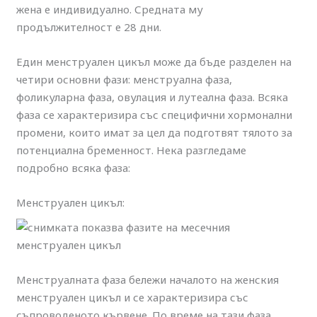
жена е индивидуално. Средната му
продължителност е 28 дни.
Един менструален цикъл може да бъде разделен на
четири основни фази: менструална фаза,
фоликуларна фаза, овулация и лутеална фаза. Всяка
фаза се характеризира със специфични хормонални
промени, които имат за цел да подготвят тялото за
потенциална бременност. Нека разгледаме
подробно всяка фаза:
Менструален цикъл:
Менструалната фаза бележи началото на женския
менструален цикъл и се характеризира със
съпроводеното кървене. По време на тази фаза