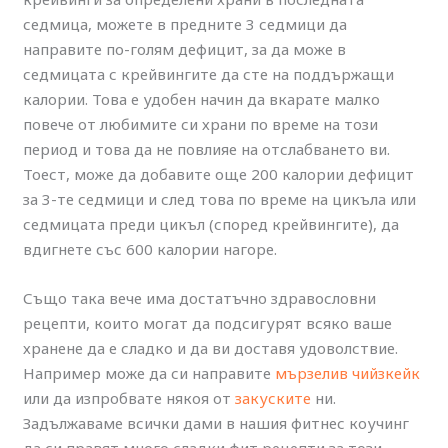
седмица, можете в предните 3 седмици да
направите по-голям дефицит, за да може в
седмицата с крейвингите да сте на поддържащи
калории. Това е удобен начин да вкарате малко
повече от любимите си храни по време на този
период и това да не повлияе на отслабването ви.
Тоест, може да добавите още 200 калории дефицит
за 3-те седмици и след това по време на цикъла или
седмицата преди цикъл (според крейвингите), да
вдигнете със 600 калории нагоре.
Също така вече има достатъчно здравословни
рецепти, които могат да подсигурят всяко ваше
хранене да е сладко и да ви доставя удоволствие.
Например може да си направите
мързелив чийзкейк
или да изпробвате някоя от
закуските
ни.
Задължаваме всички дами в нашия фитнес коучинг