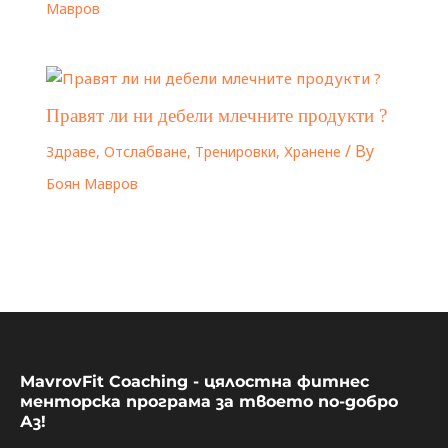
Мавров
Правят ли ни дебели млечните продукти ?
/ By
Здраве
,
Отслабване
,
Тренировки
,
Хранене
Боян Мавров
MavrovFit Coaching - цялостна фитнес
менторска програма за твоето по-добро
Аз!