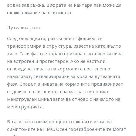
водна задръжка, цифрата на кантара пак може да
окаже влияние на психиката.
Лутеална фаза:
След овулацията, разкъсаният фоликул се
трансформира в структура, известна като жълто
тяло. Тази фаза се характеризира с по-високи нива
на естроген и прогестерон. Ако не настъпи
оплождане, нивата на хормоните постепенно
намаляват, сигнализирайки за края на лутеалната
фаза. Спадът в нивата на хормоните предизвикват
отделяне на лигавицата на матката и новият
менструален цикъл започва отново с началото на
менструацията.
В тази фаза голям процент от жените изпитват
симптомите на ПМС. Осен гореизброените те могат