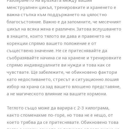
Разбирането на връзката между вашия
менструалнен цикъл, тренировките и храненето е
важна стъпка към поддържането на цялостно
благосъстояние. Важно е да запомните, че месечният
цикъл на всяка жена е различен. Затова вслушването
в знаците, които тялото ви дава и правенето на
корекции спрямо вашето положение е от
съществено значение. Не се притеснявайте да
съобразявайте начина си на хранене и тренировките
спрямо индивидуалните ви нужди и това как се
чувствате. Ще забележите, че обикновено фактори
като недоспиването, стресът и ситуационно лошия
избор на храна са зад вашето влошено представяне,
а не магическото влияние на вашите хормони.
Теглото също може да варира с 2-3 килограма,
както споменахме по-горе, но това не е нещо, от
което трябва да се притеснявате. Обикновено това