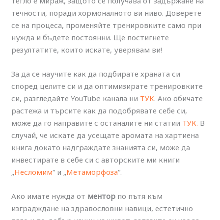
тегло е мираж, защото се получава от задържане на
течности, поради хормоналното ви ниво. Доверете
се на процеса, променяйте тренировките само при
нужда и бъдете постоянни. Ще постигнете
резултатите, които искате, уверявам ви!
За да се научите как да подбирате храната си
според целите си и да оптимизирате тренировките
си, разгледайте YouTube канала ни
ТУК
. Ако обичате
растежа и търсите как да подобрявате себе си,
може да го направите с останалите ни статии
ТУК.
В
случай, че искате да усещате аромата на хартиена
книга докато надграждате знанията си, може да
инвестирате в себе си с авторските ми книги
„
Несломим
“ и „
Метаморфоза
“.
Ако имате нужда от
ментор
по пътя към
изградждане на здравословни навици, естетично