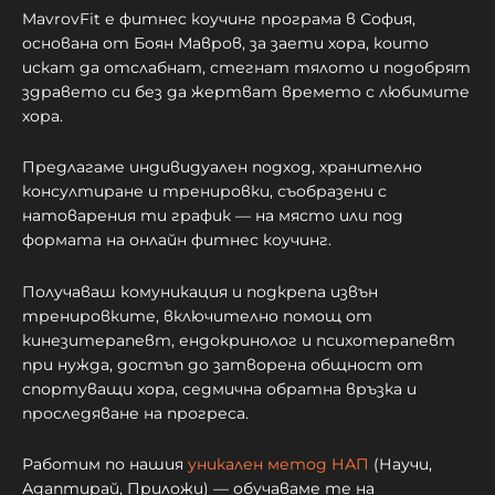
MavrovFit е фитнес коучинг програма в София,
основана от Боян Мавров, за заети хора, които
искат да отслабнат, стегнат тялото и подобрят
здравето си без да жертват времето с любимите
хора.
Предлагаме индивидуален подход, хранително
консултиране и тренировки, съобразени с
натоварения ти график — на място или под
формата на онлайн фитнес коучинг.
Получаваш комуникация и подкрепа извън
тренировките, включително помощ от
кинезитерапевт, ендокринолог и психотерапевт
при нужда, достъп до затворена общност от
спортуващи хора, седмична обратна връзка и
проследяване на прогреса.
Работим по нашия
уникален метод НАП
(Научи,
Адаптирай, Приложи) — обучаваме те на