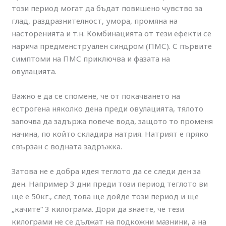
този период могат да бъдат повишено чувство за
глад, раздразнителност, умора, промяна на
насторенията и т.н. Комбинацията от тези ефекти се
нарича предменструален синдром (ПМС). С първите
симптоми на ПМС приключва и фазата на
овулацията.
Важно е да се спомене, че от покачването на
естрогена няколко дена преди овулацията, тялото
започва да задържа повече вода, защото то променя
начина, по който складира натрия. Натрият е пряко
свързан с водната задръжка.
Затова не е добра идея теглото да се следи ден за
ден. Например 3 дни преди този период теглото ви
ще е 50кг., след това ще дойде този период и ще
„качите“ 3 килограма. Дори да знаете, че тези
килограми не се дължат на подкожни мазнини, а на