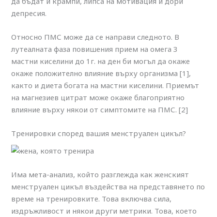
да бъдат и крампи, липса на мотивация и дори
депресия.
Относно ПМС може да се направи следното. В
лутеалната фаза повишения прием на омега 3
мастни киселини до 1г. на ден би могъл да окаже
окаже положително влияние върху организма [1],
както и диета богата на мастни киселини. Приемът
на магнезиев цитрат може окаже благоприятно
влияние върху някои от симптомите на ПМС. [2]
Тренировки според вашия менструален цикъл?
Има мета-анализ, който разглежда как женският
менструален цикъл въздейства на представянето по
време на тренировките. Това включва сила,
издръжливост и някои други метрики. Това, което