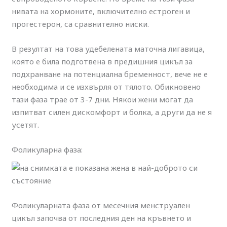
нивата на хормоните, включително естроген и
прогестерон, са сравнително ниски.
В резултат на това удебелената маточна лигавица,
която е била подготвена в предишния цикъл за
подхранване на потенциална бременност, вече не е
необходима и се изхвърля от тялото. Обикновено
тази фаза трае от 3-7 дни. Някои жени могат да
изпитват силен дискомфорт и болка, а други да не я
усетят.
Фоликуларна фаза:
Фоликуларната фаза от месечния менструален
цикъл започва от последния ден на кръвнето и